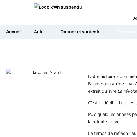
principal
A
Accueil
Agir
Donner et soutenir
Découvri
Notre histoire a commenc
Boomerang animée par Augu
extrait du livre
La révolu
C’est le déclic. Jacques 
Puis quelques années pass
la retraite arrive.
Le temps de réfléchir au