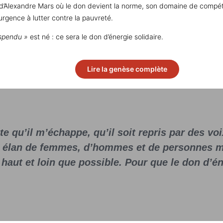
 d’Alexandre Mars où le don devient la norme, son domaine de compéten
urgence à lutter contre la pauvreté.
spendu »
est né : ce sera le don d’énergie solidaire.
Lire la genèse complète
e qu’il m’échappe, qu’il soit repris par des voi
n élan de femmes, d’hommes et de personnes m
i haut et loin que possible. Pour que le don d’