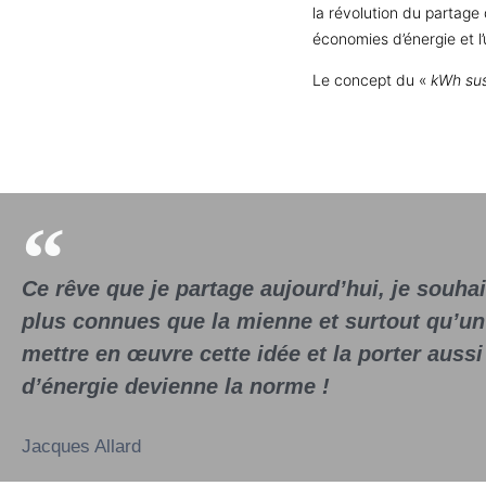
la révolution du partage
économies d’énergie et l’
Le concept du «
kWh
su
Ce rêve que je partage aujourd’hui, je souhait
plus connues que la mienne et surtout qu’u
mettre en œuvre cette idée et la porter auss
d’énergie devienne la norme !
Jacques Allard